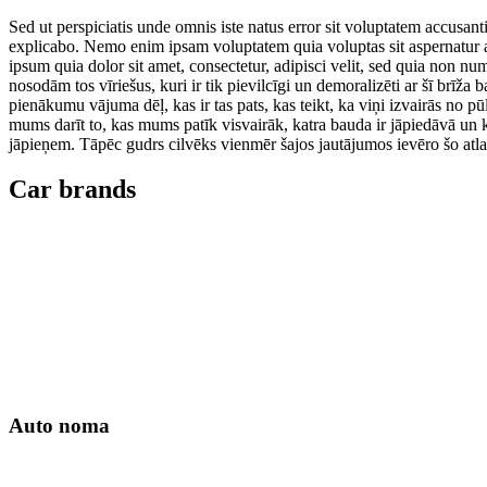
Sed ut perspiciatis unde omnis iste natus error sit voluptatem accusan
explicabo. Nemo enim ipsam voluptatem quia voluptas sit aspernatur a
ipsum quia dolor sit amet, consectetur, adipisci velit, sed quia non
nosodām tos vīriešus, kuri ir tik pievilcīgi un demoralizēti ar šī brīža
pienākumu vājuma dēļ, kas ir tas pats, kas teikt, ka viņi izvairās no p
mums darīt to, kas mums patīk visvairāk, katra bauda ir jāpiedāvā un k
jāpieņem. Tāpēc gudrs cilvēks vienmēr šajos jautājumos ievēro šo atlase
Car brands
Auto noma