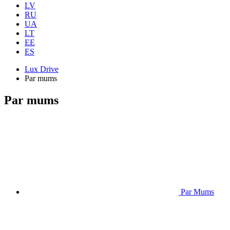
LV
RU
UA
LT
EE
ES
Lux Drive
Par mums
Par mums
Par Mums