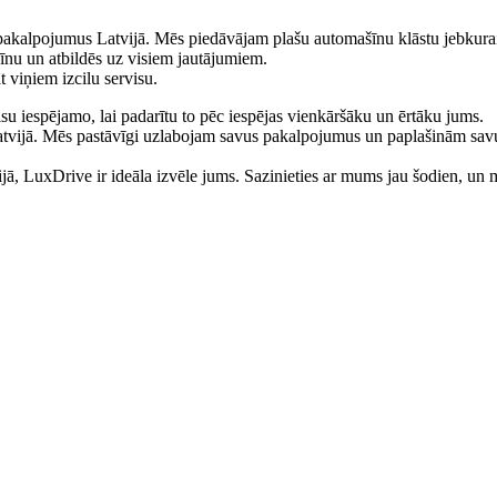
 pakalpojumus Latvijā. Mēs piedāvājam plašu automašīnu klāstu jebku
īnu un atbildēs uz visiem jautājumiem.
 viņiem izcilu servisu.
isu iespējamo, lai padarītu to pēc iespējas vienkāršāku un ērtāku jums.
Latvijā. Mēs pastāvīgi uzlabojam savus pakalpojumus un paplašinām sav
, LuxDrive ir ideāla izvēle jums. Sazinieties ar mums jau šodien, un 