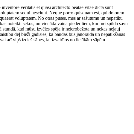
ventore veritatis et quasi architecto beatae vitae dicta sunt
 voluptatem sequi nesciunt. Neque porro quisquam est, qui dolorem
 quaerat voluptatem. No otras puses, mēs ar sašutumu un nepatiku
, kas noteikti sekos; un vienāda vaina pieder tiem, kuri neizpilda savu
īvā stundā, kad mūsu izvēles spēja ir neierobežota un nekas neļauj
aistību dēļ bieži gadīsies, ka baudas būs jānoraida un nepatikšanas
i arī viņš izcieš sāpes, lai izvairītos no lielākām sāpēm.