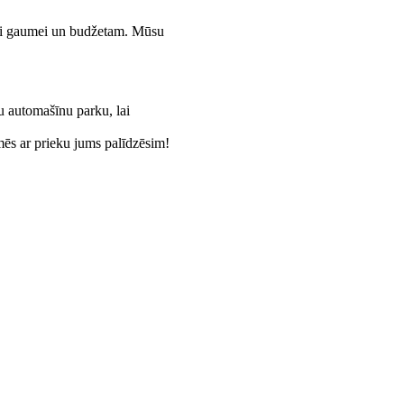
rai gaumei un budžetam. Mūsu
u automašīnu parku, lai
mēs ar prieku jums palīdzēsim!