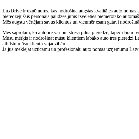
LuxDrive ir uzņēmums, kas nodrošina augstas kvalitātes auto nomas
pieredzējušais personāls palīdzēs jums izvēlēties piemērotāko automaš
Mēs augstu vērtējam savus klientus un vienmēr esam gatavi nodrošināt
Mēs saprotam, ka auto īre var būt stresa pilna pieredze, tāpēc darām v
Mūsu mērķis ir nodrošināt mūsu klientiem labāko auto īres pieredzi 
atbilstu mūsu klientu vajadzībām.
Ja jūs meklējat uzticamu un profesionālu auto nomas uzņēmumu Latvijā