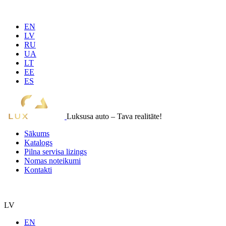
EN
LV
RU
UA
LT
EE
ES
Luksusa auto – Tava realitāte!
Sākums
Katalogs
Pilna servisa lizings
Nomas noteikumi
Kontakti
LV
EN