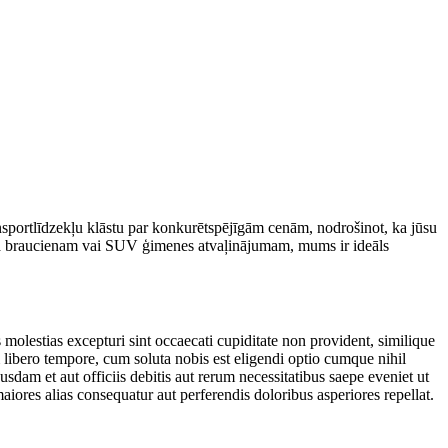
nsportlīdzekļu klāstu par konkurētspējīgām cenām, nodrošinot, ka jūsu
rba braucienam vai SUV ģimenes atvaļinājumam, mums ir ideāls
molestias excepturi sint occaecati cupiditate non provident, similique
m libero tempore, cum soluta nobis est eligendi optio cumque nihil
m et aut officiis debitis aut rerum necessitatibus saepe eveniet ut
aiores alias consequatur aut perferendis doloribus asperiores repellat.