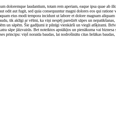
tium doloremque laudantium, totam rem aperiam, eaque ipsa quae ab illo in
ut odit aut fugit, sed quia consequuntur magni dolores eos qui ratione
 numquam eius modi tempora incidunt ut labore et dolore magnam aliquam
 baudu, tik aklīgi ar vēlmi, ka viņi nespēj paredzēt sāpes un nepatikšanas
ūlēm un sāpēm. Šie gadījumi ir pilnīgi vienkārši un viegli atšķirami. Br
atra sāpe jāizvairās. Bet noteiktos apstākļos un pienākuma vai biznesa s
s principu: viņš noraida baudas, lai nodrošinātu citas lielākas baudas, va