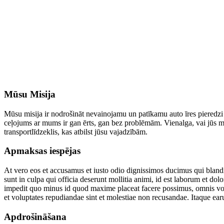
Mūsu Misija
Mūsu misija ir nodrošināt nevainojamu un patīkamu auto īres pieredzi
ceļojums ar mums ir gan ērts, gan bez problēmām. Vienalga, vai jūs
transportlīdzeklis, kas atbilst jūsu vajadzībām.
Apmaksas iespējas
At vero eos et accusamus et iusto odio dignissimos ducimus qui blandit
sunt in culpa qui officia deserunt mollitia animi, id est laborum et do
impedit quo minus id quod maxime placeat facere possimus, omnis volu
et voluptates repudiandae sint et molestiae non recusandae. Itaque earu
Apdrošināšana