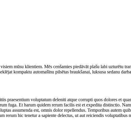
 visiem mūsu klientiem. Mēs cenšamies piedāvāt plašu labi uzturētu tra
 meklējat kompaktu automašīnu pilsētas braukšanai, luksusa sedanu da
iis praesentium voluptatum deleniti atque corrupti quos dolores et quas 
lorum fuga. Et harum quidem rerum facilis est et expedita distinctio. Na
ptas assumenda est, omnis dolor repellendus. Temporibus autem quibusda
m rerum hic tenetur a sapiente delectus, ut aut reiciendis voluptatibus m