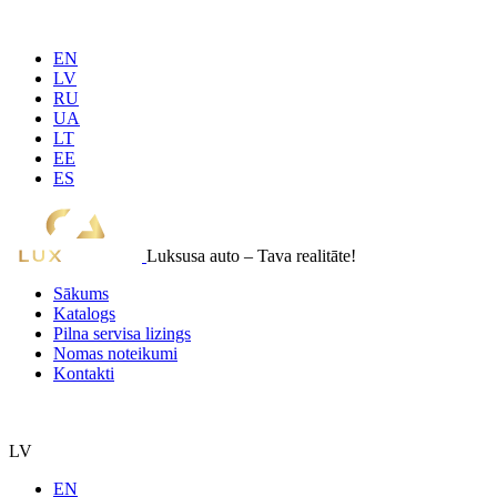
EN
LV
RU
UA
LT
EE
ES
Luksusa auto – Tava realitāte!
Sākums
Katalogs
Pilna servisa lizings
Nomas noteikumi
Kontakti
LV
EN