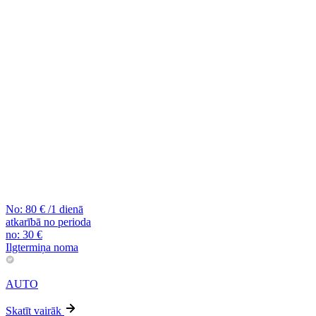
No:
80
€
/1 dienā
atkarībā no perioda
no:
30
€
Ilgtermiņa noma
AUTO
Skatīt vairāk