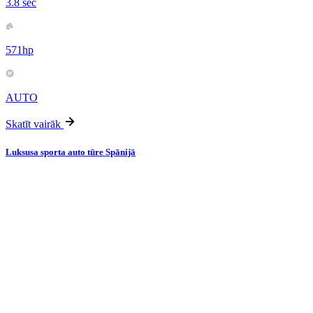
3.8 sec
571hp
AUTO
Skatīt vairāk
Luksusa sporta auto tūre Spānijā