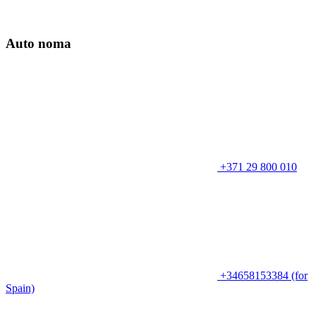
Auto noma
+371 29 800 010
+34658153384 (for
Spain)