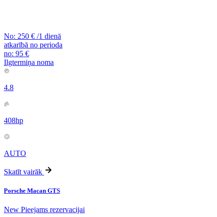
No:
250
€
/1 dienā
atkarībā no perioda
no:
95
€
Ilgtermiņa noma
4.8
408hp
AUTO
Skatīt vairāk
Porsche Macan GTS
New
Pieejams rezervacijai