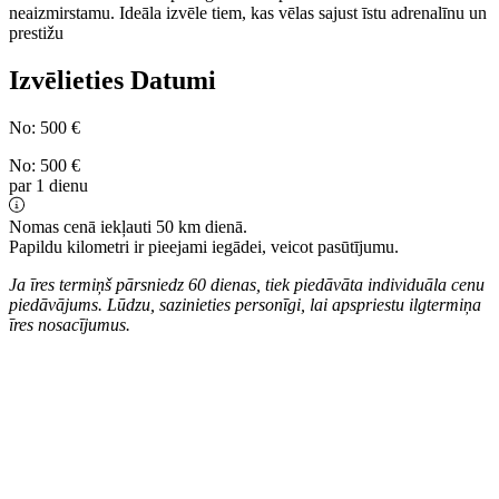
neaizmirstamu. Ideāla izvēle tiem, kas vēlas sajust īstu adrenalīnu un
prestižu
Izvēlieties Datumi
No:
500
€
No:
500
€
par 1 dienu
Nomas cenā iekļauti 50 km dienā.
Papildu kilometri ir pieejami iegādei, veicot pasūtījumu.
Ja īres termiņš pārsniedz 60 dienas, tiek piedāvāta individuāla cenu
piedāvājums. Lūdzu, sazinieties personīgi, lai apspriestu ilgtermiņa
īres nosacījumus.