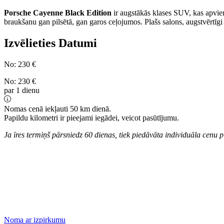
Porsche Cayenne Black Edition
ir augstākās klases SUV, kas apvie
braukšanu gan pilsētā, gan garos ceļojumos. Plašs salons, augstvērtīgi
Izvēlieties Datumi
No:
230
€
No:
230
€
par 1 dienu
Nomas cenā iekļauti 50 km dienā.
Papildu kilometri ir pieejami iegādei, veicot pasūtījumu.
Ja īres termiņš pārsniedz 60 dienas, tiek piedāvāta individuāla cenu p
Noma ar izpirkumu