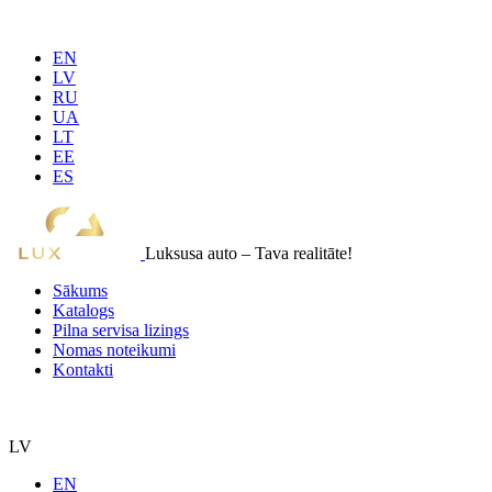
EN
LV
RU
UA
LT
EE
ES
Luksusa auto – Tava realitāte!
Sākums
Katalogs
Pilna servisa lizings
Nomas noteikumi
Kontakti
LV
EN