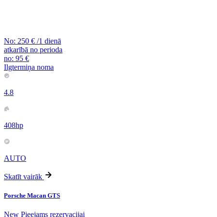
No:
250
€
/1 dienā
atkarībā no perioda
no:
95
€
Ilgtermiņa noma
4.8
408hp
AUTO
Skatīt vairāk
Porsche Macan GTS
New
Pieejams rezervacijai