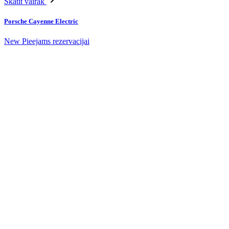
Skatīt vairāk
Porsche Cayenne Electric
New
Pieejams rezervacijai