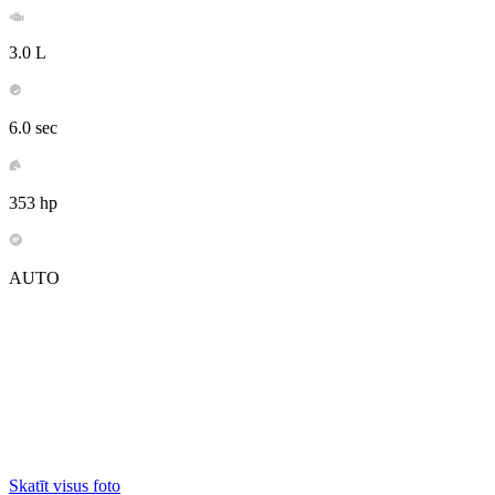
3.0 L
6.0 sec
353 hp
AUTO
Skatīt visus foto