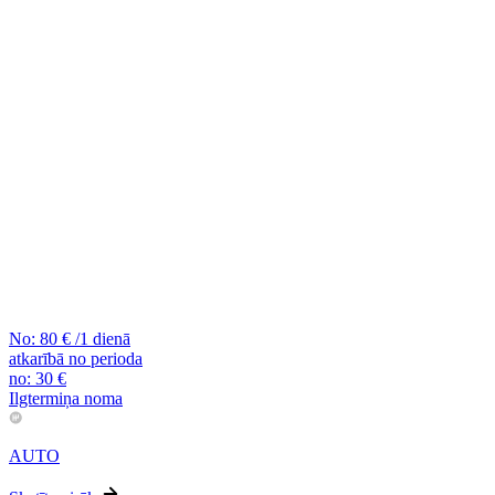
No:
80
€
/1 dienā
atkarībā no perioda
no:
30
€
Ilgtermiņa noma
AUTO