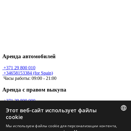
Аренда автомобилей
+371 29 800 010
+34658153384 (for Spain)
Часы работы: 09:00 - 21:00
Аренда с правом выкупа
+371 29 800 000
Часы работы: 09:00 - 21:00
Этот веб-сайт использует файлы
cookie
Свяжитесь с нами по email
LATVIAN
Мы используем файлы cookie для персонализации контента,
info@car-a.lv