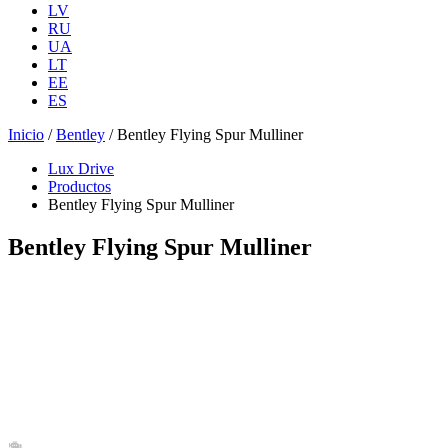
LV
RU
UA
LT
EE
ES
Inicio
/
Bentley
/ Bentley Flying Spur Mulliner
Lux Drive
Productos
Bentley Flying Spur Mulliner
Bentley Flying Spur Mulliner