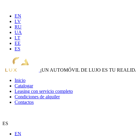
EN
LV
RU
UA
LT
EE
ES
¡UN AUTOMÓVIL DE LUJO ES TU REALID
Inicio
Catalogar
Leasing con servicio completo
Condiciones de alquiler
Contactos
ES
EN