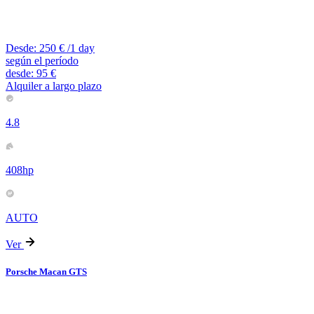
Desde:
250
€
/1 day
según el período
desde:
95
€
Alquiler a largo plazo
4.8
408hp
AUTO
Ver
Porsche Macan GTS